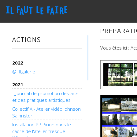
PRÉPARATI
ACTIONS
Vous êtes ici : A
2022
@iflfgalerie
2021
-_Journal de promotion des arts
et des pratiques artistiques
Collectif A - Atelier vidéo Johnson
Sainristor
Installation PP Pinon dans le
cadre de l'atelier fresque