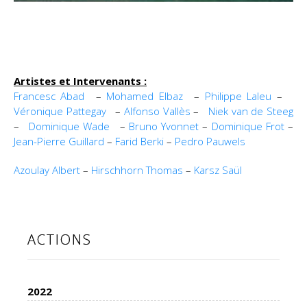
Artistes et Intervenants :
Francesc Abad
–
Mohamed Elbaz
–
Philippe Laleu
–
Véronique Pattegay
–
Alfonso Vallès
–
Niek van de Steeg
–
Dominique Wade
–
Bruno Yvonnet
–
Dominique Frot
–
Jean-Pierre Guillard
–
Farid Berki
–
Pedro Pauwels
Azoulay Albert
–
Hirschhorn Thomas
–
Karsz Saül
ACTIONS
2022