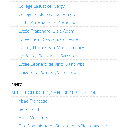
Collège La Justice, Cergy.
Collège Pablo Picasso, Eragny
L.E.P., Arnouville-les-Gonesse
Lyçée Fragonard, L'Isle Adam.
Lycée Henri-Cassain, Gonesse.
Lycée J-J Rousseau, Montmorency.
Lycée J.- J. Rousseau, Sarcelles.
Lycée Leonard de Vinci, Saint Witz.
Université Paris XIII, Villetaneuse.
1997
ART ET POLITIQUE 1, SAINT-BRICE-SOUS-FORET
Abad Francesc
Berki Farid
Elbaz Mohamed
Frot Dominique et Guillard Jean-Pierre avec le